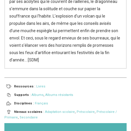
par ses acolytes qui le couvrent de railleries, le dragonneau
s’emmure dans la solitude et couche sur papier la
souffrance qui l’habite. L’explosion d’un volcan qui le
propulse dans les airs, de même que les conseils avisés
d’une mouche espiègle lui permettent enfin de prendre son
envol. Et ceci, sous le regard envieux de ses bourreaux, qui le
voient s’élancer vers des horizons remplis de promesses
sous les feux d’artifice entourant les festivités de la fin
d’année… [SDM]
Ressources
:
Livres
Supports
:
Albums
,
Albums résistants
Disciplines
:
Français
Niveaux scolaires
:
Adaptation scolaire
,
Préscolaire
,
Préscolaire /
Primaire
,
Secondaire