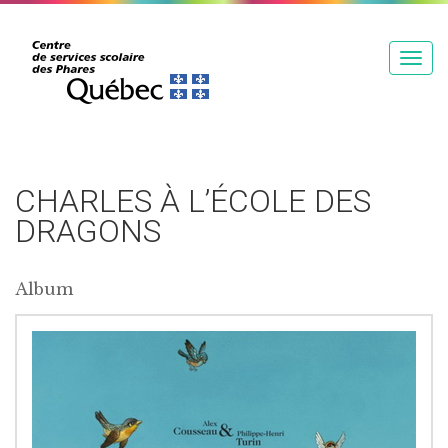
T
o
g
g
l
e
CHARLES À L’ÉCOLE DES
n
DRAGONS
a
v
Album
i
g
a
t
i
o
n