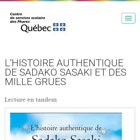
T
o
g
g
l
e
L’HISTOIRE AUTHENTIQUE
n
DE SADAKO SASAKI ET DES
a
MILLE GRUES
v
i
g
Lecture en tandem
a
t
i
o
n