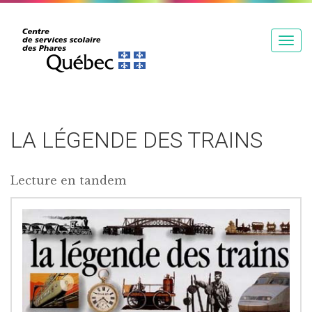
T
o
g
g
l
e
LA LÉGENDE DES TRAINS
n
a
Lecture en tandem
v
i
g
a
t
i
o
n