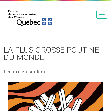
T
o
g
g
l
e
LA PLUS GROSSE POUTINE
n
DU MONDE
a
v
Lecture en tandem
i
g
a
t
i
o
n