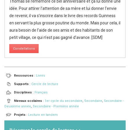
Thomas se remémore ce bel anniversaire et ça lui donne une
idée. Pour attirer l’attention de sa mère et lui donner l’envie
de revenir, il va s’inscrire dans le livre des records Guinness
en servant la plus grosse poutine du monde. Mais pour cela, il
aura besoin de l’aide de ses amis et des habitants de son
petit village, ce qui n’est pas gagné d’avance. [SDM]
Constellations
Ressources
:
Livres
Supports
:
Cercle de lecture
Disciplines
:
Français
Niveaux scolaires
:
1er cycle du secondaire
,
Secondaire
,
Secondaire -
Deuxième année
,
Secondaire - Première année
Projets
:
Lecture en tandem