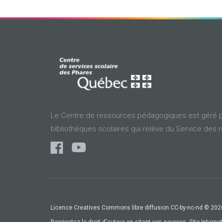
Le Centre de ressources pédagogiques est géré p
bibliothèques scolaires qui relève du Service des 
Licence Creatives Commons libre diffusion CC-by-nc-nd © 2026