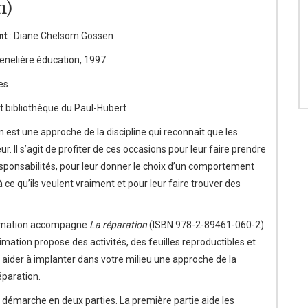
n)
nt
: Diane Chelsom Gossen
enelière éducation, 1997
es
t bibliothèque du Paul-Hubert
n est une approche de la discipline qui reconnaît que les
eur. Il s’agit de profiter de ces occasions pour leur faire prendre
sponsabilités, pour leur donner le choix d’un comportement
ce qu’ils veulent vraiment et pour leur faire trouver des
nimation accompagne
La réparation
(ISBN 978-2-89461-060-2).
mation propose des activités, des feuilles reproductibles et
 aider à implanter dans votre milieu une approche de la
éparation.
démarche en deux parties. La première partie aide les