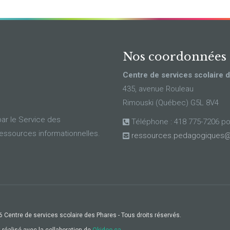
Nos coordonnées
Centre de services scolaire 
435, avenue Rouleau
Rimouski (Québec) G5L 8V4
ar le Service des
Téléphone : 418 775-7206 p
ressources informationnelles.
ressources.pedagogiques@
 Centre de services scolaire des Phares - Tous droits réservés.