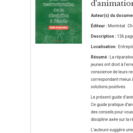
d'animatio
Auteur(s) du docume
Éditeur :
Montréal : Ch
Description :
136 pag
Localisation
: Entrepô
Résumé :
La réparatio
jeunes ont droit à l’err
conscience de leurs re
correspondant mieux à 
solutions positives.
Le présent guide d’a
Ce guide pratique d’ani
des conseils pour vous
discipline axée sur la r
L’auteure suggère une 