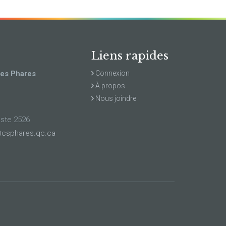
Liens rapides
des Phares
Connexion
À propos
Nous joindre
oste 2526
csphares.qc.ca