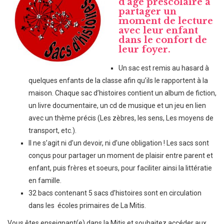
d’âge préscolaire à
partager un
moment de lecture
avec leur enfant
dans le confort de
leur foyer.
Un sac est remis au hasard à
quelques enfants de la classe afin qu’ils le rapportent à la
maison. Chaque sac d’histoires contient un album de fiction,
un livre documentaire, un cd de musique et un jeu en lien
avec un thème précis (Les zèbres, les sens, Les moyens de
transport, etc.).
Il ne s’agit ni d’un devoir, ni d’une obligation ! Les sacs sont
conçus pour partager un moment de plaisir entre parent et
enfant, puis frères et soeurs, pour faciliter ainsi la littératie
en famille.
32 bacs contenant 5 sacs d’histoires sont en circulation
dans les écoles primaires de La Mitis.
Vous êtes enseignant(e) dans la Mitis et souhaitez accéder aux