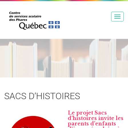
T
o
g
g
l
e
n
a
v
i
g
SACS D’HISTOIRES
a
t
i
Le projet Sacs
d’histoires invite les
o
parents d’enfants
n