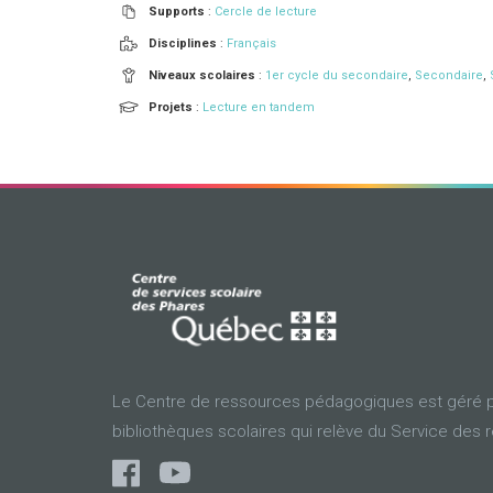
Supports
:
Cercle de lecture
Disciplines
:
Français
Niveaux scolaires
:
1er cycle du secondaire
,
Secondaire
,
Projets
:
Lecture en tandem
Le Centre de ressources pédagogiques est géré p
bibliothèques scolaires qui relève du Service des 