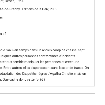
ot, Renée, 1954-
e-de-Granby : Éditions de la Paix, 2009.
es
s :
2
ar le mauvais temps dans un ancien camp de chasse, sept
uelques autres personnes sont victimes d’incidents
ystérieux semble manipuler les personnes et créer une
 Entre autres, elles disparaissent sans laisser de traces. On
daptation des Dix petits nègres d’Agatha Christie, mais on
ée. Que cache donc cette forêt ?