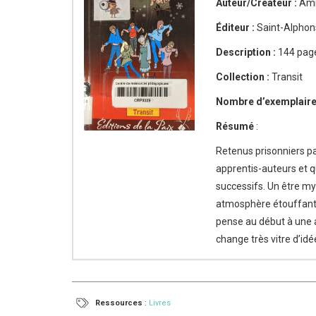
Auteur/Créateur :
Ami
Éditeur :
Saint-Alphons
Description :
144 pag
Collection :
Transit
Nombre d’exemplaire
Résumé
:
Retenus prisonniers p
apprentis-auteurs et q
successifs. Un être m
atmosphère étouffante.
pense au début à une a
change très vitre d’id
Ressources
:
Livres