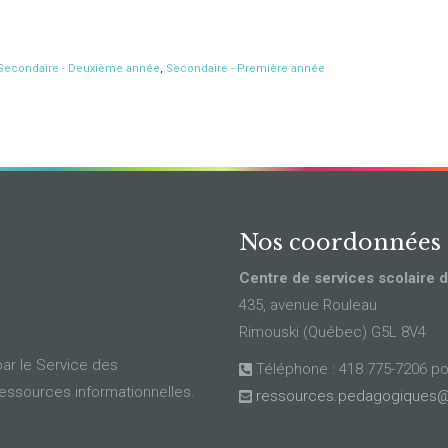
Secondaire - Deuxième année
,
Secondaire - Première année
Nos coordonnées
Centre de services scolaire 
435, avenue Rouleau
Rimouski (Québec) G5L 8V4
ar le Service des
Téléphone : 418 775-7206 p
ressources informationnelles.
ressources.pedagogiques@