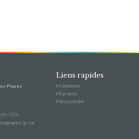
Liens rapides
des Phares
Connexion
À propos
Nous joindre
oste 2526
csphares.qc.ca