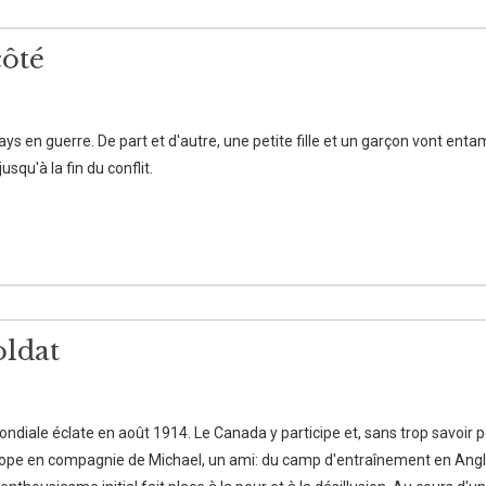
côté
s en guerre. De part et d'autre, une petite fille et un garçon vont entam
usqu'à la fin du conflit.
oldat
diale éclate en août 1914. Le Canada y participe et, sans trop savoir po
ope en compagnie de Michael, un ami: du camp d'entraînement en Angl