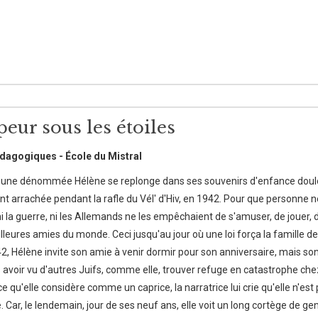
eur sous les étoiles
dagogiques - École du Mistral
e, une dénommée Hélène se replonge dans ses souvenirs d'enfance doul
ent arrachée pendant la rafle du Vél' d'Hiv, en 1942. Pour que personne ne
 la guerre, ni les Allemands ne les empêchaient de s'amuser, de jouer, d'al
eures amies du monde. Ceci jusqu'au jour où une loi força la famille de
942, Hélène invite son amie à venir dormir pour son anniversaire, mais son
avoir vu d'autres Juifs, comme elle, trouver refuge en catastrophe chez
 ce qu'elle considère comme un caprice, la narratrice lui crie qu'elle n'est
 Car, le lendemain, jour de ses neuf ans, elle voit un long cortège de ge