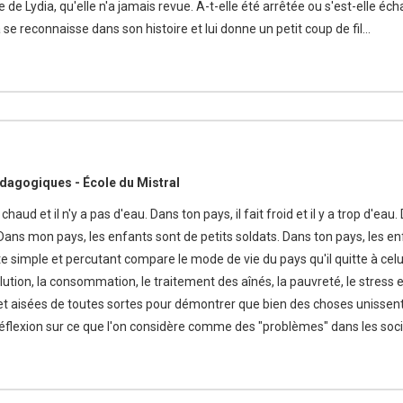
 de Lydia, qu'elle n'a jamais revue. A-t-elle été arrêtée ou s'est-elle
se reconnaisse dans son histoire et lui donne un petit coup de fil...
dagogiques - École du Mistral
 chaud et il n'y a pas d'eau. Dans ton pays, il fait froid et il y a trop d'e
 Dans mon pays, les enfants sont de petits soldats. Dans ton pays, les enf
te simple et percutant compare le mode de vie du pays qu'il quitte à celu
ollution, la consommation, le traitement des aînés, la pauvreté, le stress e
t aisées de toutes sortes pour démontrer que bien des choses unissent e
flexion sur ce que l'on considère comme des "problèmes" dans les soc