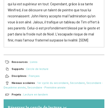
qui lui est supérieur en tout. Cependant, grâce à sa tante
Winifred, il se découvre un talent de peintre que tous lui
reconnaissent. John Henry accepte mal l’admiration qu’on
voue à son aîné. Jaloux, il trafique un tableau de Tim offert à
ses parents. Celui-ci est profondément blessé par le geste et
part dans la froide nuit de Noël. L’escapade risque de mal
finir, mais l’amour fraternel surpasse la rivalité. [SDM]
Ressources
:
Livres
Supports
:
Cercle de lecture
Disciplines
:
Français
Niveaux scolaires
:
1er cycle du secondaire
,
Secondaire
,
Secondaire -
Deuxième année
,
Secondaire - Première année
Projets
:
Lecture en tandem
Réserver le cercle de lecture