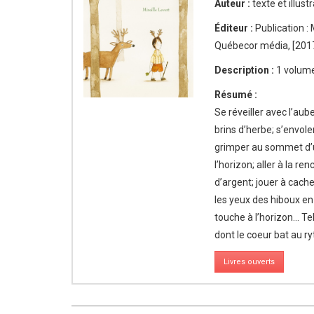
Auteur :
texte et illustr
Éditeur :
Publication : 
Québecor média, [201
Description :
1 volume
Résumé :
Se réveiller avec l’aub
brins d’herbe; s’envole
grimper au sommet d’un 
l’horizon; aller à la re
d’argent; jouer à cache
les yeux des hiboux en
touche à l’horizon… T
dont le coeur bat au ry
Livres ouverts