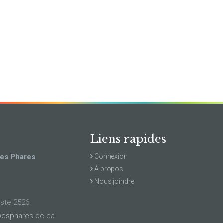
Liens rapides
des Phares
Connexion
À propos
Nous joindre
oste 2526
csphares.qc.ca