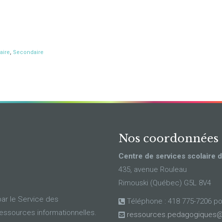
aire
,
Secondaire
Nos coordonnées
Centre de services scolaire 
435, avenue Rouleau
Rimouski (Québec) G5L 8V4
ar le Service des
Téléphone : 418 775-7206 p
ressources informationnelles.
ressources.pedagogiques@