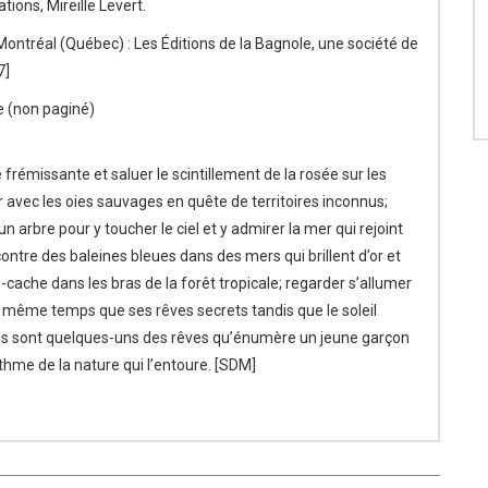
ations, Mireille Levert.
Montréal (Québec) : Les Éditions de la Bagnole, une société de
7]
 (non paginé)
e frémissante et saluer le scintillement de la rosée sur les
r avec les oies sauvages en quête de territoires inconnus;
arbre pour y toucher le ciel et y admirer la mer qui rejoint
ncontre des baleines bleues dans des mers qui brillent d’or et
-cache dans les bras de la forêt tropicale; regarder s’allumer
 même temps que ses rêves secrets tandis que le soleil
els sont quelques-uns des rêves qu’énumère un jeune garçon
thme de la nature qui l’entoure. [SDM]