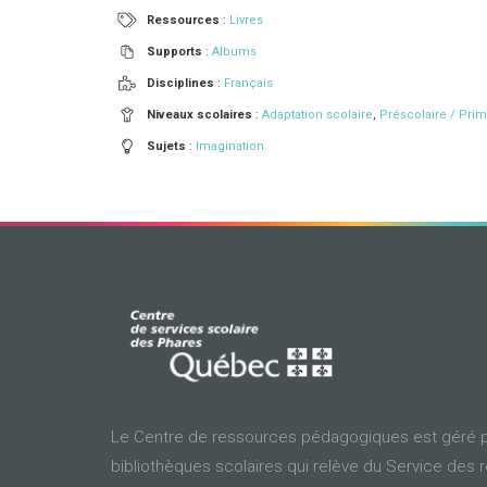
Ressources
:
Livres
Supports
:
Albums
Disciplines
:
Français
Niveaux scolaires
:
Adaptation scolaire
,
Préscolaire / Prim
Sujets
:
Imagination
Le Centre de ressources pédagogiques est géré p
bibliothèques scolaires qui relève du Service des 