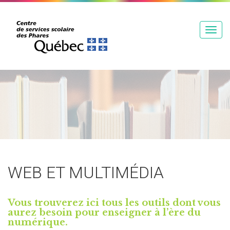
T
o
g
g
l
e
n
a
v
i
g
WEB ET MULTIMÉDIA
a
t
i
Vous trouverez ici tous les outils dont vous
aurez besoin pour enseigner à l’ère du
o
numérique.
n