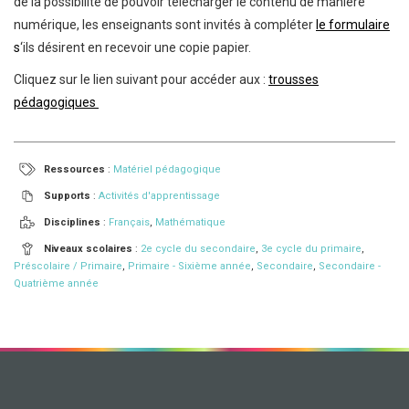
de la possibilité de pouvoir télécharger le contenu de manière
numérique, les enseignants sont invités à compléter
le formulaire
s
‘ils désirent en recevoir une copie papier.
Cliquez sur le lien suivant pour accéder aux :
trousses
pédagogiques
Ressources
:
Matériel pédagogique
Supports
:
Activités d'apprentissage
Disciplines
:
Français
,
Mathématique
Niveaux scolaires
:
2e cycle du secondaire
,
3e cycle du primaire
,
Préscolaire / Primaire
,
Primaire - Sixième année
,
Secondaire
,
Secondaire -
Quatrième année