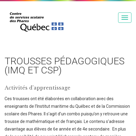
T
o
g
g
l
e
TROUSSES PÉDAGOGIQUES
n
(IMQ ET CSP)
a
v
Activités d'apprentissage
i
g
Ces trousses ont été élaborées en collaboration avec des
a
enseignants de l’Institut maritime du Québec et de la Commission
t
scolaire des Phares. Il s’agit d’un combo puisqu’on y retrouve une
i
trousse de mathématique et de français. Le contenu s’adresse
o
davantage aux élèves de 6e année et de 4e secondaire. En plus
n