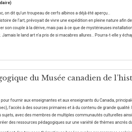
daire)
c, on dit qu’un troupeau de cerfs albinos a déjà été aperçu…
istoire de l’art, prévoyait de vivre une expédition en pleine nature afin 
arer son couple à la dérive, mais pas à ce que de mystérieuses installati
t. Jamais le land art n’a pris de si macabres allures… Pourra-t-elle y éch
ogique du Musée canadien de l’hist
 pour fournir aux enseignantes et aux enseignants du Canada, principale
c), l’accès à des sources primaires et à du contenu de grande qualité. N
les sujets, avec des membres de multiples communautés culturelles ains
créer des ressources pédagogiques sur une variété de thèmes ancrés dan