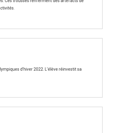
s. Ces trousses renferment des artéfacts de
tivités.
lympiques d’hiver 2022. L’élève réinvestit sa