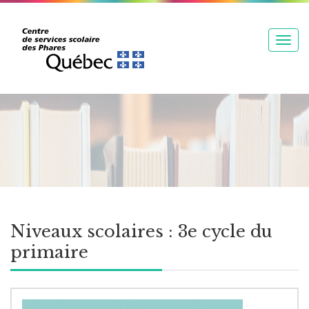
T
o
g
g
l
e
n
a
v
i
g
Niveaux scolaires :
3e cycle du
a
primaire
t
i
o
n