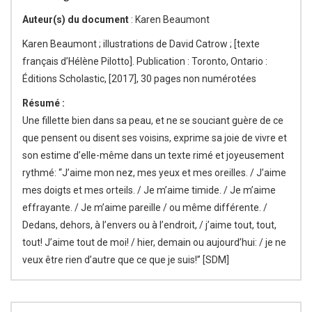
Auteur(s) du document
: Karen Beaumont
Karen Beaumont ; illustrations de David Catrow ; [texte
français d’Hélène Pilotto]. Publication : Toronto, Ontario :
Éditions Scholastic, [2017], 30 pages non numérotées
Résumé :
Une fillette bien dans sa peau, et ne se souciant guère de ce
que pensent ou disent ses voisins, exprime sa joie de vivre et
son estime d’elle-même dans un texte rimé et joyeusement
rythmé: “J’aime mon nez, mes yeux et mes oreilles. / J’aime
mes doigts et mes orteils. / Je m’aime timide. / Je m’aime
effrayante. / Je m’aime pareille / ou même différente. /
Dedans, dehors, à l’envers ou à l’endroit, / j’aime tout, tout,
tout! J’aime tout de moi! / hier, demain ou aujourd’hui: / je ne
veux être rien d’autre que ce que je suis!” [SDM]