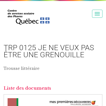
T
o
g
g
l
e
TRP 0125 JE NE VEUX PAS
n
ÊTRE UNE GRENOUILLE
a
v
Trousse littéraire
i
g
a
t
Liste des documents
i
o
n