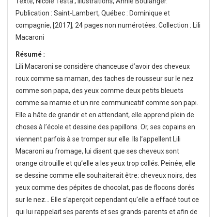
Texte, Nicole Testa ; illustrations, Annie Boulanger.
Publication : Saint-Lambert, Québec : Dominique et
compagnie, [2017], 24 pages non numérotées. Collection : Lili
Macaroni
Résumé :
Lili Macaroni se considère chanceuse d’avoir des cheveux
roux comme sa maman, des taches de rousseur sur le nez
comme son papa, des yeux comme deux petits bleuets
comme sa mamie et un rire communicatif comme son papi.
Elle a hâte de grandir et en attendant, elle apprend plein de
choses à l’école et dessine des papillons. Or, ses copains en
viennent parfois à se tromper sur elle. Ils l’appellent Lili
Macaroni au fromage, lui disent que ses cheveux sont
orange citrouille et qu’elle a les yeux trop collés. Peinée, elle
se dessine comme elle souhaiterait être: cheveux noirs, des
yeux comme des pépites de chocolat, pas de flocons dorés
sur le nez… Elle s’aperçoit cependant qu’elle a effacé tout ce
qui lui rappelait ses parents et ses grands-parents et afin de