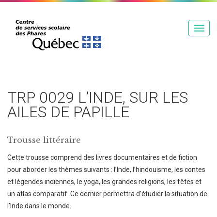
T
o
g
g
l
e
TRP 0029 L’INDE, SUR LES
n
AILES DE PAPILLE
a
v
Trousse littéraire
i
g
Cette trousse comprend des livres documentaires et de fiction
a
pour aborder les thèmes suivants : l’Inde, l’hindouisme, les contes
t
et légendes indiennes, le yoga, les grandes religions, les fêtes et
i
un atlas comparatif. Ce dernier permettra d’étudier la situation de
o
l’Inde dans le monde.
n