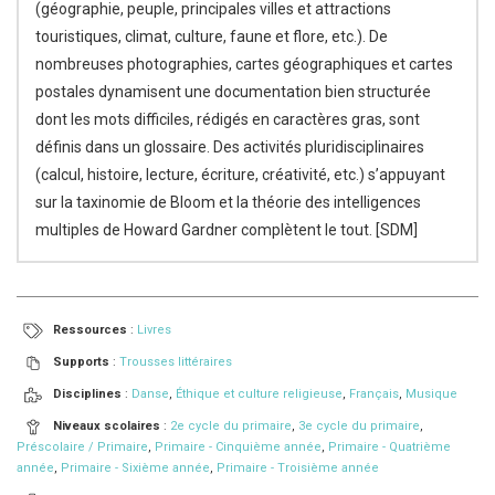
(géographie, peuple, principales villes et attractions
touristiques, climat, culture, faune et flore, etc.). De
nombreuses photographies, cartes géographiques et cartes
postales dynamisent une documentation bien structurée
dont les mots difficiles, rédigés en caractères gras, sont
définis dans un glossaire. Des activités pluridisciplinaires
(calcul, histoire, lecture, écriture, créativité, etc.) s’appuyant
sur la taxinomie de Bloom et la théorie des intelligences
multiples de Howard Gardner complètent le tout. [SDM]
Ressources
:
Livres
Supports
:
Trousses littéraires
Disciplines
:
Danse
,
Éthique et culture religieuse
,
Français
,
Musique
Niveaux scolaires
:
2e cycle du primaire
,
3e cycle du primaire
,
Préscolaire / Primaire
,
Primaire - Cinquième année
,
Primaire - Quatrième
année
,
Primaire - Sixième année
,
Primaire - Troisième année